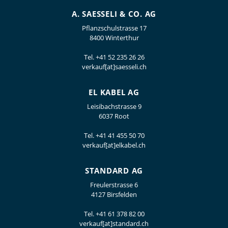
A. SAESSELI & CO. AG
Pflanzschulstrasse 17
8400 Winterthur
Tel.
+41 52 235 26 26
verkauf[at]saesseli.ch
EL KABEL AG
Leisibachstrasse 9
6037 Root
Tel.
+41 41 455 50 70
verkauf[at]elkabel.ch
STANDARD AG
Freulerstrasse 6
4127 Birsfelden
Tel.
+41 61 378 82 00
verkauf[at]standard.ch