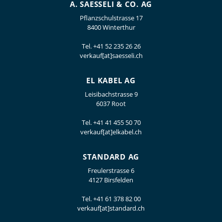
A. SAESSELI & CO. AG
Pflanzschulstrasse 17
8400 Winterthur
Tel.
+41 52 235 26 26
verkauf[at]saesseli.ch
EL KABEL AG
Leisibachstrasse 9
6037 Root
Tel.
+41 41 455 50 70
verkauf[at]elkabel.ch
STANDARD AG
Freulerstrasse 6
4127 Birsfelden
Tel.
+41 61 378 82 00
verkauf[at]standard.ch