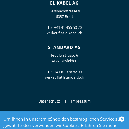
EL KABEL AG
Leisibachstrasse 9
6037 Root
Tel.
+41 41 455 50 70
verkauf[at]elkabel.ch
STANDARD AG
Freulerstrasse 6
4127 Birsfelden
Tel.
+41 61 378 82 00
verkauf[at]standard.ch
Datenschutz
Impressum
Um Ihnen in unserem eShop den bestmöglichen Service zu
© 2026 Elektrogrosshandel
gewährleisten verwenden wir Cookies. Erfahren Sie mehr
powered by polynorm