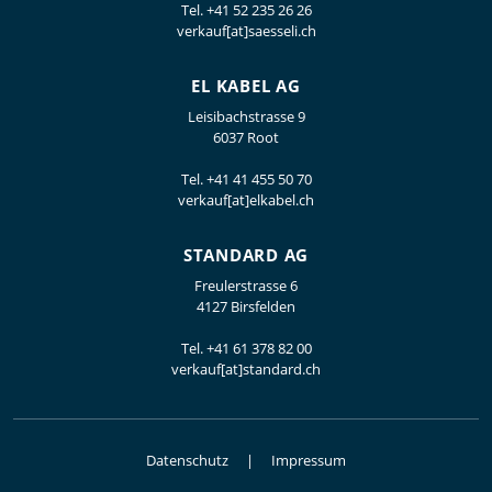
Tel.
+41 52 235 26 26
verkauf[at]saesseli.ch
EL KABEL AG
Leisibachstrasse 9
6037 Root
Tel.
+41 41 455 50 70
verkauf[at]elkabel.ch
STANDARD AG
Freulerstrasse 6
4127 Birsfelden
Tel.
+41 61 378 82 00
verkauf[at]standard.ch
Datenschutz
Impressum