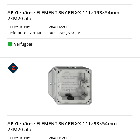
AP-Gehäuse ELEMENT SNAPFIX® 111×193×54mm
2×M20 alu
ELDAS®-Nr:
284002280
Lieferanten-Art-Nr:
902-GAPQA2X109
Verfügbar
AP-Gehäuse ELEMENT SNAPFIX® 111×93×54mm
2×M20 alu
ELDAS®-Nr:
284001280