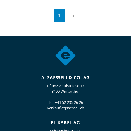
1
A. SAESSELI & CO. AG
Pflanzschulstrasse 17
8400 Winterthur
Tel.
+41 52 235 26 26
verkauf[at]saesseli.ch
EL KABEL AG
Leisibachstrasse 9