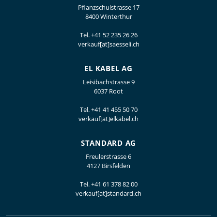
Pflanzschulstrasse 17
8400 Winterthur
Tel.
+41 52 235 26 26
verkauf[at]saesseli.ch
EL KABEL AG
Leisibachstrasse 9
6037 Root
Tel.
+41 41 455 50 70
verkauf[at]elkabel.ch
STANDARD AG
Freulerstrasse 6
4127 Birsfelden
Tel.
+41 61 378 82 00
verkauf[at]standard.ch