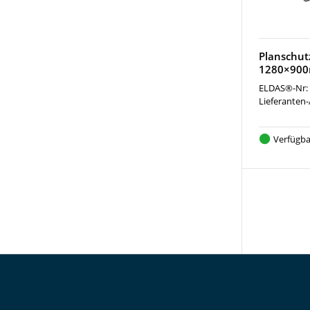
Planschut
1280×90
ELDAS®-Nr:
Lieferanten-
Verfügba