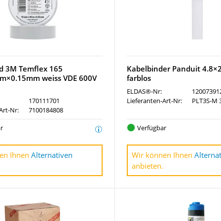
nd 3M Temflex 165
Kabelbinder Panduit 4.8
×0.15mm weiss VDE 600V
farblos
ELDAS®-Nr:
12007391
170111701
Lieferanten-Art-Nr:
PLT3S-M 
Art-Nr:
7100184808
r
Verfügbar
en Ihnen
Alternativen
Wir können Ihnen
Alterna
anbieten.