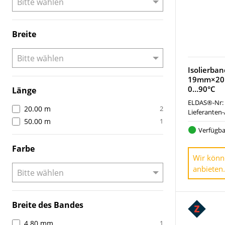
Breite
Isolierba
19mm×20m
0…90°C
Länge
ELDAS®-Nr:
20.00 m
2
Lieferanten-
50.00 m
1
Verfügba
Farbe
Wir könn
anbieten.
Breite des Bandes
4.80 mm
1