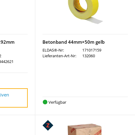
×292mm
Betonband 44mm×50m gelb
ELDAS®-Nr:
171017159
2
Lieferanten-Art-Nr:
132060
3442621
tiven
Verfügbar