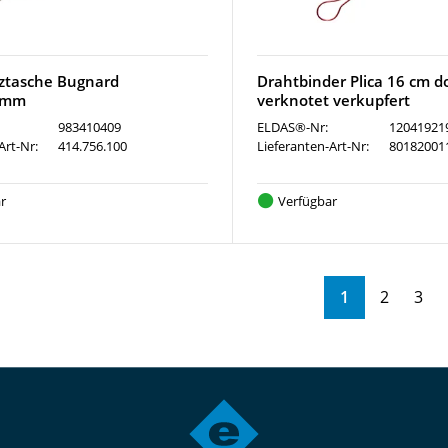
ztasche Bugnard
Drahtbinder Plica 16 cm d
0mm
verknotet verkupfert
983410409
ELDAS®-Nr:
12041921
Art-Nr:
414.756.100
Lieferanten-Art-Nr:
80182001
r
Verfügbar
1
2
3