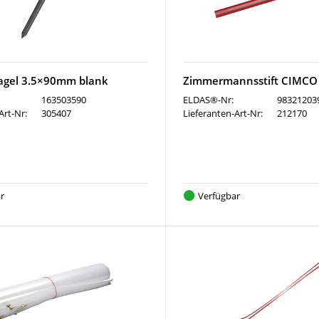
agel 3.5×90mm blank
Zimmermannsstift CIMC
163503590
ELDAS®-Nr:
98321203
Art-Nr:
305407
Lieferanten-Art-Nr:
212170
r
Verfügbar