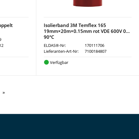
oppelt
Isolierband 3M Temflex 165
19mm×20m×0.15mm rot VDE 600V 0…
90°C
9
12
ELDAS®-Nr:
170111706
Lieferanten-Art-Nr:
7100184807
Verfügbar