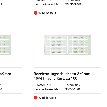
02
Lieferanten-Art-Nr:
35455/8901
Wird bestellt
 8×9mm
Bezeichnungsschildchen 8×9mm
10×41…50, 5 Kart. zu 100
7
ELDAS®-Nr:
158962647
04
Lieferanten-Art-Nr:
35455/8905
Wird bestellt