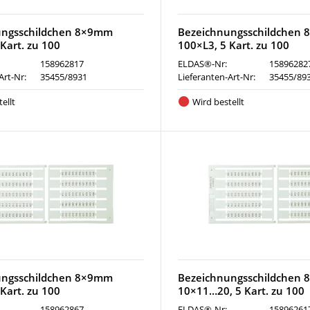
ungsschildchen 8×9mm
Bezeichnungsschildchen
Kart. zu 100
100×L3, 5 Kart. zu 100
158962817
ELDAS®-Nr:
15896282
Art-Nr:
35455/8931
Lieferanten-Art-Nr:
35455/89
ellt
Wird bestellt
ungsschildchen 8×9mm
Bezeichnungsschildchen
Kart. zu 100
10×11…20, 5 Kart. zu 100
158962867
ELDAS®-Nr:
15896261