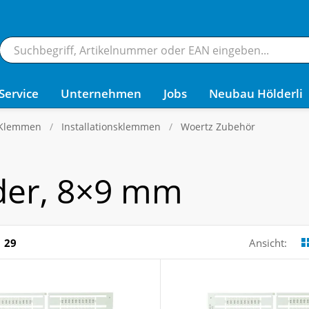
Service
Unternehmen
Jobs
Neubau Hölderli
 Klemmen
Installationsklemmen
Woertz Zubehör
der, 8×9 mm
29
Ansicht: