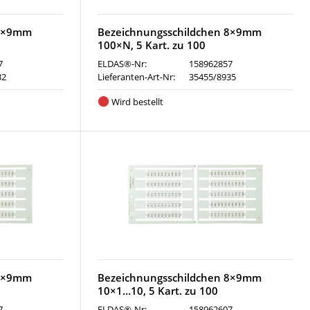
 8×9mm
Bezeichnungsschildchen 8×9mm
100×N, 5 Kart. zu 100
7
ELDAS®-Nr:
158962857
32
Lieferanten-Art-Nr:
35455/8935
Wird bestellt
 8×9mm
Bezeichnungsschildchen 8×9mm
10×1…10, 5 Kart. zu 100
7
ELDAS®-Nr:
158962607