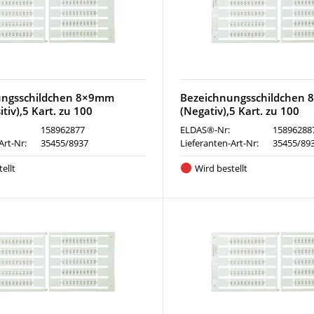
ungsschildchen 8×9mm
Bezeichnungsschildchen
tiv),5 Kart. zu 100
(Negativ),5 Kart. zu 100
158962877
ELDAS®-Nr:
15896288
Art-Nr:
35455/8937
Lieferanten-Art-Nr:
35455/89
ellt
Wird bestellt