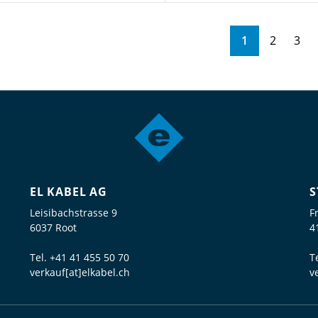
1
2
3
EL KABEL AG
S
Leisibachstrasse 9
F
6037 Root
4
Tel.
+41 41 455 50 70
T
verkauf[at]elkabel.ch
v