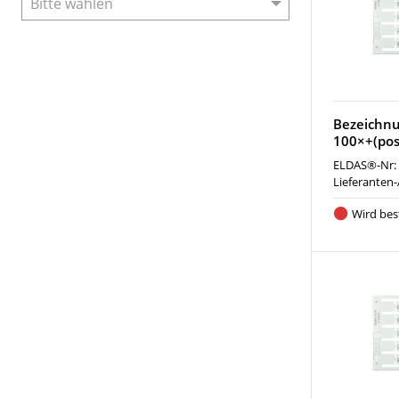
Bezeichn
100×+(posi
ELDAS®-Nr:
Lieferanten-
Wird best