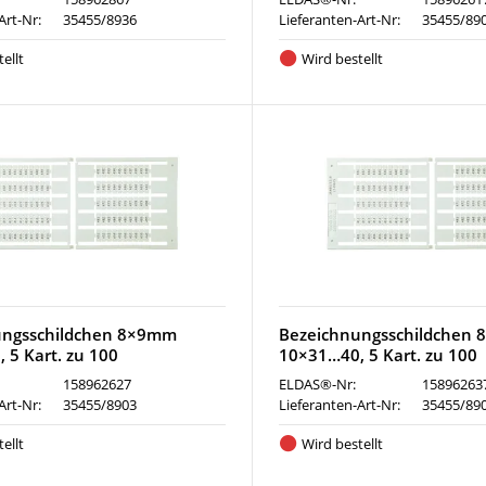
Art-Nr:
35455/8936
Lieferanten-Art-Nr:
35455/89
ellt
Wird bestellt
ungsschildchen 8×9mm
Bezeichnungsschildchen
 5 Kart. zu 100
10×31…40, 5 Kart. zu 100
158962627
ELDAS®-Nr:
15896263
Art-Nr:
35455/8903
Lieferanten-Art-Nr:
35455/89
ellt
Wird bestellt