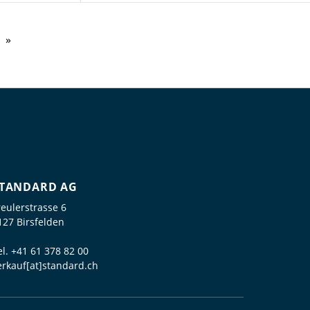
TANDARD AG
reulerstrasse 6
127 Birsfelden
el.
+41 61 378 82 00
erkauf[at]standard.ch