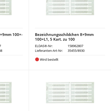
 8×9mm 100×-
Bezeichnungsschildchen 8×9mm
100×L1, 5 Kart. zu 100
7
ELDAS®-Nr:
158962807
38
Lieferanten-Art-Nr:
35455/8930
Wird bestellt