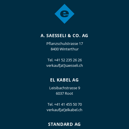
A. SAESSELI & CO. AG
Pflanzschulstrasse 17
8400 Winterthur
Tel.
+41 52 235 26 26
verkauf[at]saesseli.ch
EL KABEL AG
Leisibachstrasse 9
6037 Root
Tel.
+41 41 455 50 70
verkauf[at]elkabel.ch
STANDARD AG