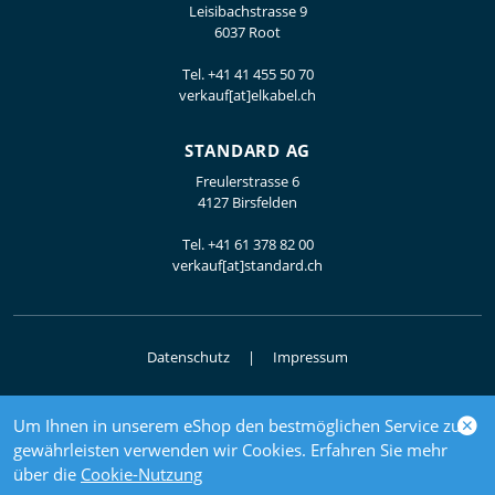
Leisibachstrasse 9
6037 Root
Tel.
+41 41 455 50 70
verkauf[at]elkabel.ch
STANDARD AG
Freulerstrasse 6
4127 Birsfelden
Tel.
+41 61 378 82 00
verkauf[at]standard.ch
Datenschutz
Impressum
Um Ihnen in unserem eShop den bestmöglichen Service zu
© 2026 Elektrogrosshandel
gewährleisten verwenden wir Cookies. Erfahren Sie mehr
powered by polynorm
über die
Cookie-Nutzung