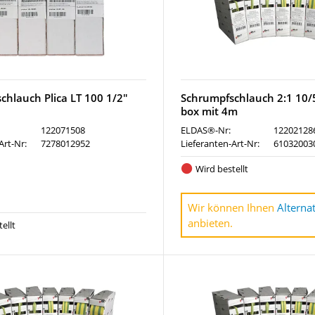
chlauch Plica LT 100 1/2"
Schrumpfschlauch 2:1 10/5
box mit 4m
122071508
ELDAS®-Nr:
12202128
Art-Nr:
7278012952
Lieferanten-Art-Nr:
61032003
Wird bestellt
Wir können Ihnen
Alterna
anbieten.
ellt