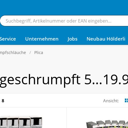
Service
Unternehmen
Jobs
Neubau Hölderli
mpfschläuche
Plica
geschrumpft 5…19.9
8
Ansicht: