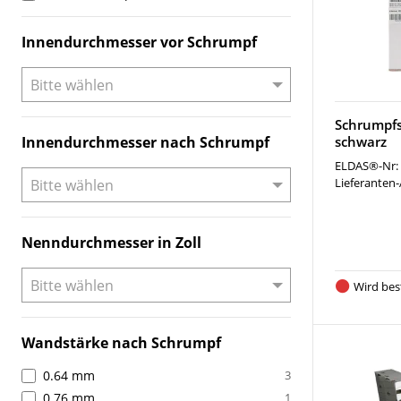
Innendurchmesser vor Schrumpf
Schrumpfs
Innendurchmesser nach Schrumpf
schwarz
ELDAS®-Nr:
Lieferanten-
Nenndurchmesser in Zoll
Wird best
Wandstärke nach Schrumpf
0.64 mm
3
0.76 mm
1