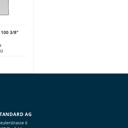
 100 3/8"
8
52
TANDARD AG
reulerstrasse 6