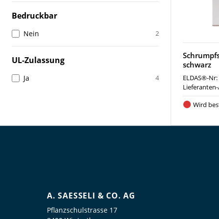
Bedruckbar
Nein
2
Schrumpfs
UL-Zulassung
schwarz
Ja
4
ELDAS®-Nr:
Lieferanten-
Wird best
A. SAESSELI & CO. AG
Pflanzschulstrasse 17