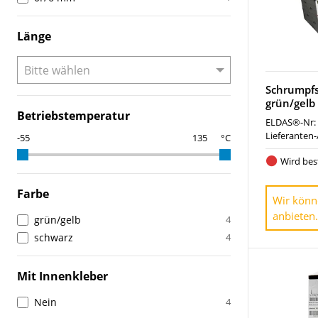
Länge
Schrumpfs
grün/gelb
Betriebstemperatur
ELDAS®-Nr:
Lieferanten-
°C
Wird best
Farbe
Wir könn
anbieten.
grün/gelb
4
schwarz
4
Mit Innenkleber
Nein
4