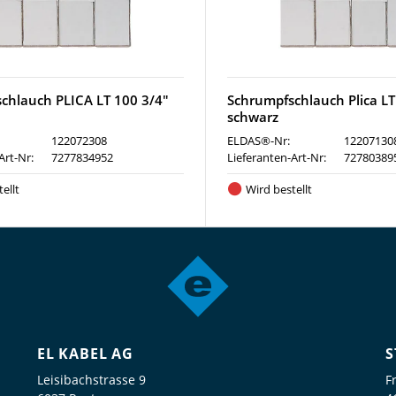
chlauch PLICA LT 100 3/4"
Schrumpfschlauch Plica LT
schwarz
122072308
ELDAS®-Nr:
12207130
Art-Nr:
7277834952
Lieferanten-Art-Nr:
72780389
ellt
Wird bestellt
EL KABEL AG
S
Leisibachstrasse 9
F