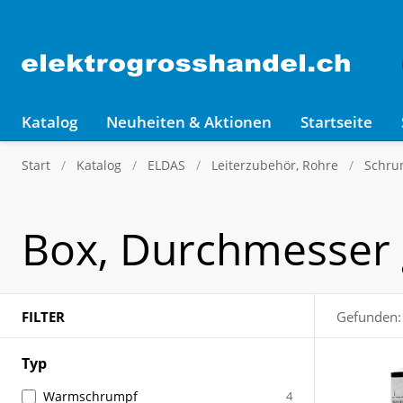
Katalog
Neuheiten & Aktionen
Startseite
Start
Katalog
ELDAS
Leiterzubehör, Rohre
Schru
Box, Durchmesser 
FILTER
Gefunden:
Typ
Warmschrumpf
4