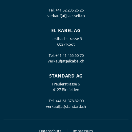
Tel.
+41 52 235 26 26
verkauf[at]saesseli.ch
EL KABEL AG
Leisibachstrasse 9
6037 Root
Tel.
+41 41 455 50 70
verkauf[at]elkabel.ch
STANDARD AG
Freulerstrasse 6
4127 Birsfelden
Tel.
+41 61 378 82 00
verkauf[at]standard.ch
Datenschutz
Impressum