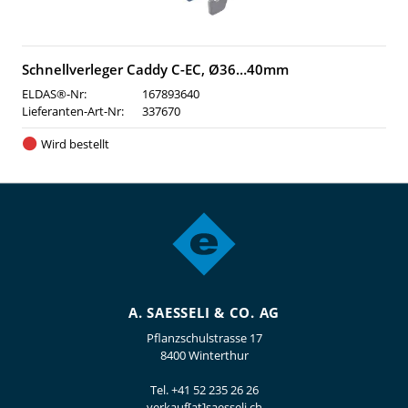
Schnellverleger Caddy C-EC, Ø36…40mm
ELDAS®-Nr:
167893640
Lieferanten-Art-Nr:
337670
Wird bestellt
A. SAESSELI & CO. AG
Pflanzschulstrasse 17
8400 Winterthur
Tel.
+41 52 235 26 26
verkauf[at]saesseli.ch