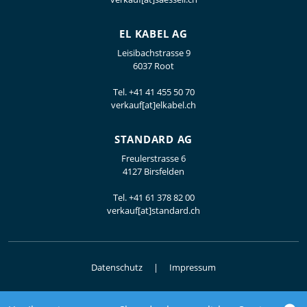
EL KABEL AG
Leisibachstrasse 9
6037 Root
Tel.
+41 41 455 50 70
verkauf[at]elkabel.ch
STANDARD AG
Freulerstrasse 6
4127 Birsfelden
Tel.
+41 61 378 82 00
verkauf[at]standard.ch
Datenschutz
Impressum