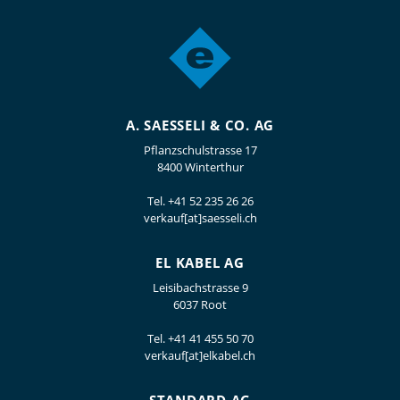
A. SAESSELI & CO. AG
Pflanzschulstrasse 17
8400 Winterthur
Tel.
+41 52 235 26 26
verkauf[at]saesseli.ch
EL KABEL AG
Leisibachstrasse 9
6037 Root
Tel.
+41 41 455 50 70
verkauf[at]elkabel.ch