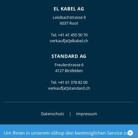
EL KABEL AG
Leisibachstrasse 9
6037 Root
Tel.
+41 41 455 50 70
verkauf[at]elkabel.ch
STANDARD AG
Freulerstrasse 6
4127 Birsfelden
Tel.
+41 61 378 82 00
verkauf[at]standard.ch
Datenschutz
Impressum
Um Ihnen in unserem eShop den bestmöglichen Service zu
© 2026 Elektrogrosshandel