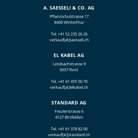
A. SAESSELI & CO. AG
Pflanzschulstrasse 17
8400 Winterthur
Tel.
+41 52 235 26 26
verkauf[at]saesseli.ch
EL KABEL AG
Leisibachstrasse 9
6037 Root
Tel.
+41 41 455 50 70
verkauf[at]elkabel.ch
STANDARD AG
Freulerstrasse 6
4127 Birsfelden
Tel.
+41 61 378 82 00
verkauf[at]standard.ch