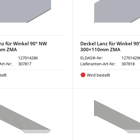
nz für Winkel 90° NW
Deckel Lanz für Winkel 9
mm ZMA
300×110mm ZMA
127014286
ELDAS®-Nr:
12701429
Art-Nr:
307817
Lieferanten-Art-Nr:
307818
ellt
Wird bestellt