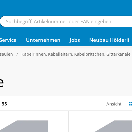
Service
Unternehmen
Jobs
Neubau Hölderli
säulen
Kabelrinnen, Kabelleitern, Kabelpritschen, Gitterkanäle
e
35
Ansicht: