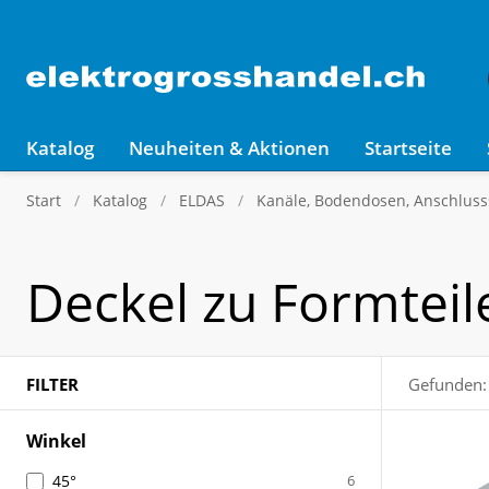
Katalog
Neuheiten & Aktionen
Startseite
Start
Katalog
ELDAS
Kanäle, Bodendosen, Anschluss
Deckel zu Formteil
FILTER
Gefunden:
Winkel
45°
6