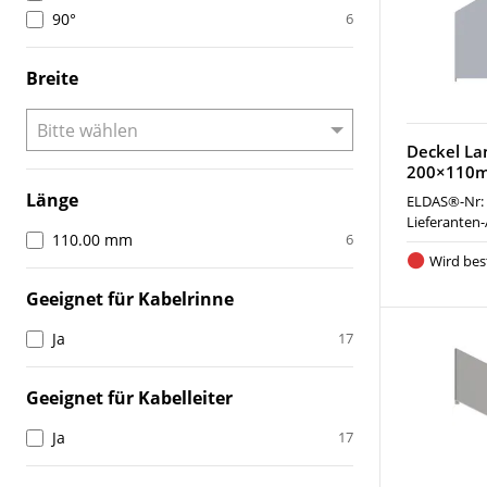
90°
6
Breite
Deckel La
200×110
Länge
ELDAS®-Nr:
Lieferanten-
110.00 mm
6
Wird best
Geeignet für Kabelrinne
Ja
17
Geeignet für Kabelleiter
Ja
17