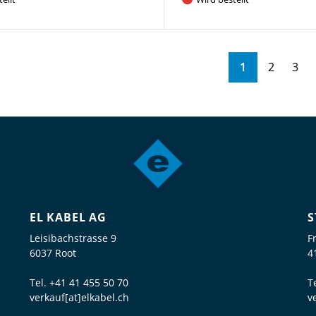
1
2
3
EL KABEL AG
S
Leisibachstrasse 9
F
6037 Root
4
Tel.
+41 41 455 50 70
T
verkauf[at]elkabel.ch
v