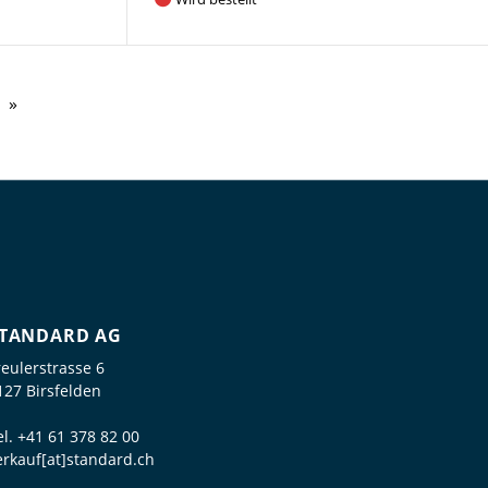
TANDARD AG
reulerstrasse 6
127 Birsfelden
el.
+41 61 378 82 00
erkauf[at]standard.ch