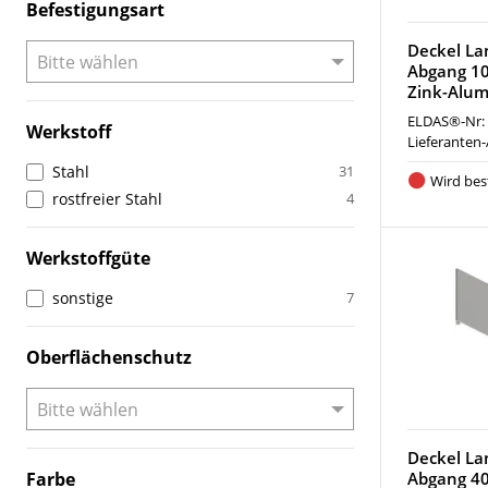
Befestigungsart
Deckel La
Abgang 10
Zink-Alu
ELDAS®-Nr:
Werkstoff
Lieferanten-
Stahl
31
Wird best
rostfreier Stahl
4
Werkstoffgüte
sonstige
7
Oberflächenschutz
Deckel La
Farbe
Abgang 40