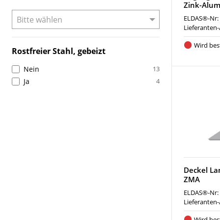
Zink-Alu
ELDAS®-Nr:
Lieferanten-
Wird best
Rostfreier Stahl, gebeizt
Nein
13
Ja
4
Deckel La
ZMA
ELDAS®-Nr:
Lieferanten-
Wird best