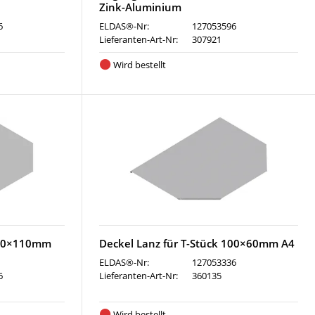
Zink-Aluminium
6
ELDAS®-Nr:
127053596
Lieferanten-Art-Nr:
307921
Wird bestellt
 100×110mm
Deckel Lanz für T-Stück 100×60mm A4
ELDAS®-Nr:
127053336
6
Lieferanten-Art-Nr:
360135
Wird bestellt