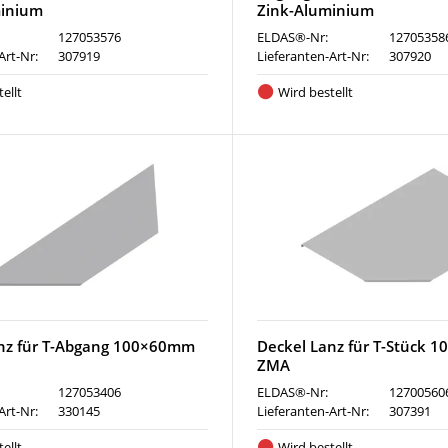
minium
Zink-Aluminium
127053576
ELDAS®-Nr:
12705358
Art-Nr:
307919
Lieferanten-Art-Nr:
307920
ellt
Wird bestellt
nz für T-Abgang 100×60mm
Deckel Lanz für T-Stück
ZMA
127053406
ELDAS®-Nr:
12700560
Art-Nr:
330145
Lieferanten-Art-Nr:
307391
ellt
Wird bestellt