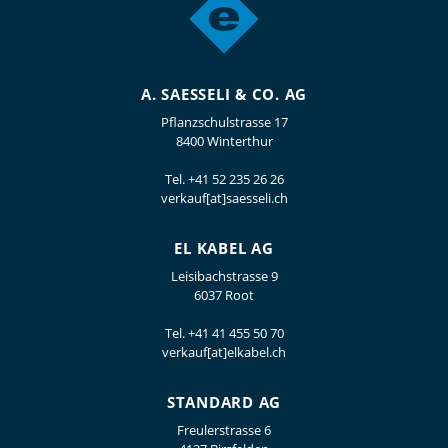
A. SAESSELI & CO. AG
Pflanzschulstrasse 17
8400 Winterthur
Tel.
+41 52 235 26 26
verkauf[at]saesseli.ch
EL KABEL AG
Leisibachstrasse 9
6037 Root
Tel.
+41 41 455 50 70
verkauf[at]elkabel.ch
STANDARD AG
Freulerstrasse 6