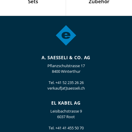
Sets
Zubehör
A. SAESSELI & CO. AG
Pflanzschulstrasse 17
8400 Winterthur
Tel.
+41 52 235 26 26
verkauf[at]saesseli.ch
EL KABEL AG
Leisibachstrasse 9
6037 Root
Tel.
+41 41 455 50 70