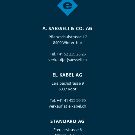
A. SAESSELI & CO. AG
Pflanzschulstrasse 17
8400 Winterthur
Tel.
+41 52 235 26 26
verkauf[at]saesseli.ch
EL KABEL AG
Leisibachstrasse 9
6037 Root
Tel.
+41 41 455 50 70
verkauf[at]elkabel.ch
STANDARD AG
Freulerstrasse 6