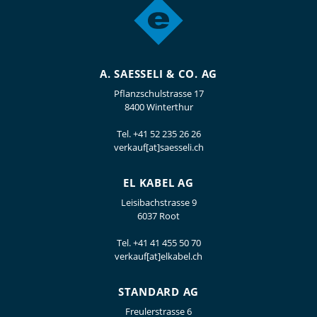
A. SAESSELI & CO. AG
Pflanzschulstrasse 17
8400 Winterthur
Tel.
+41 52 235 26 26
verkauf[at]saesseli.ch
EL KABEL AG
Leisibachstrasse 9
6037 Root
Tel.
+41 41 455 50 70
verkauf[at]elkabel.ch
STANDARD AG
Freulerstrasse 6