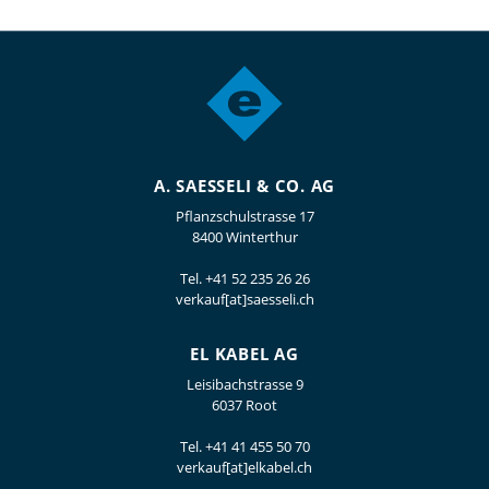
A. SAESSELI & CO. AG
Pflanzschulstrasse 17
8400 Winterthur
Tel.
+41 52 235 26 26
verkauf[at]saesseli.ch
EL KABEL AG
Leisibachstrasse 9
6037 Root
Tel.
+41 41 455 50 70
verkauf[at]elkabel.ch