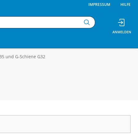
IMPRESSUM
HILFE
H35 und G-Schiene G32