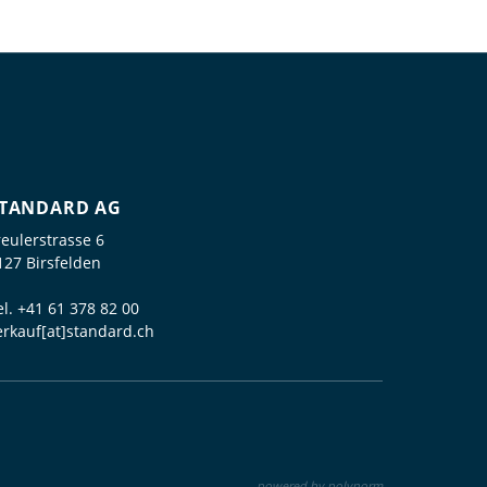
TANDARD AG
reulerstrasse 6
127 Birsfelden
el.
+41 61 378 82 00
erkauf[at]standard.ch
powered by polynorm