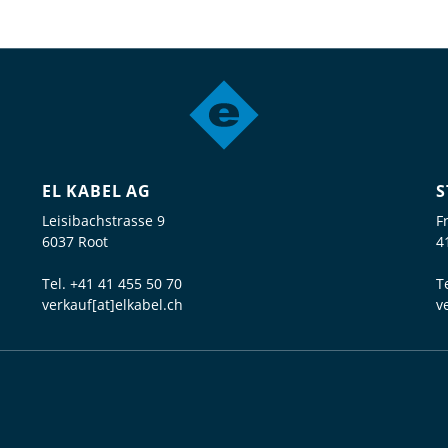
EL KABEL AG
S
Leisibachstrasse 9
F
6037 Root
4
Tel.
+41 41 455 50 70
T
verkauf[at]elkabel.ch
v