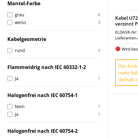
Mantel-Farbe
grau
6
Kabel U7
weiss
3
verzinnt 
ELDAS®-Nr:
Lieferanten-
Kabelgeometrie
Wird best
rund
3
Der Artik
Flammwidrig nach IEC 60332-1-2
mehr lief
Ja
1
deshalb o
Halogenfrei nach IEC 60754-1
Nein
1
Ja
1
Halogenfrei nach IEC 60754-2