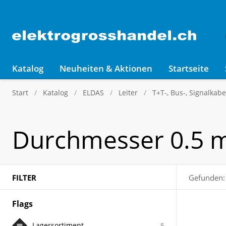
Katalog
Neuheiten & Aktionen
Startseite
Start
Katalog
ELDAS
Leiter
T+T-, Bus-, Signalkabe
Durchmesser 0.5
FILTER
Gefunden:
Flags
Lagersortiment
5