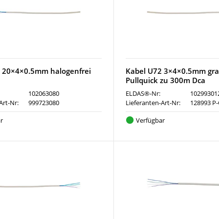
 20×4×0.5mm halogenfrei
Kabel U72 3×4×0.5mm gra
Pullquick zu 300m Dca
102063080
ELDAS®-Nr:
10299301
Art-Nr:
999723080
Lieferanten-Art-Nr:
128993 P
r
Verfügbar