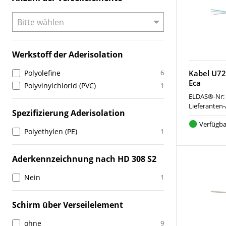
Werkstoff der Aderisolation
Polyolefine
6
Kabel U72
Eca
Polyvinylchlorid (PVC)
1
ELDAS®-Nr:
Lieferanten-
Spezifizierung Aderisolation
Verfügba
Polyethylen (PE)
1
Aderkennzeichnung nach HD 308 S2
Nein
1
Schirm über Verseilelement
ohne
9