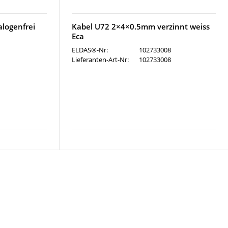
logenfrei
Kabel U72 2×4×0.5mm verzinnt weiss
Eca
ELDAS®-Nr:
102733008
Lieferanten-Art-Nr:
102733008