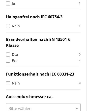
Ja
1
Halogenfrei nach IEC 60754-3
Nein
1
Brandverhalten nach EN 13501-6:
Klasse
Dca
5
Eca
4
Funktionserhalt nach IEC 60331-23
Nein
9
Aussendurchmesser ca.