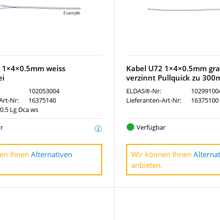
2 1×4×0.5mm weiss
Kabel U72 1×4×0.5mm gr
ei
verzinnt Pullquick zu 300
102053004
ELDAS®-Nr:
10299100
Art-Nr:
16375140
Lieferanten-Art-Nr:
16375100
0.5 Lg Dca ws
r
Verfügbar
en Ihnen
Alternativen
Wir können Ihnen
Alterna
anbieten.