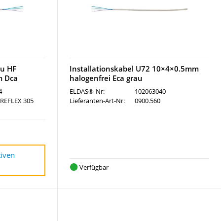
au HF
Installationskabel U72 10×4×0.5mm
m Dca
halogenfrei Eca grau
4
ELDAS®-Nr:
102063040
 REFLEX 305
Lieferanten-Art-Nr:
0900.560
tiven
Verfügbar