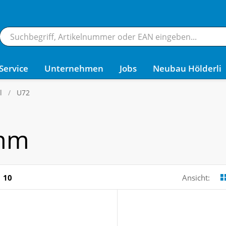
Service
Unternehmen
Jobs
Neubau Hölderli
l
U72
 mm
10
Ansicht: