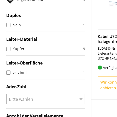
Duplex
Nein
1
Kabel U7
Leiter-Material
halogenfr
ELDAS®-Nr:
Kupfer
9
Lieferanten-
U72 HF 1x4x
Leiter-Oberfläche
Verfügba
verzinnt
1
Wir könn
Ader-Zahl
anbieten.
Anzahl der Verseilelemente