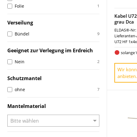
Folie
1
Kabel U72
grau Dca
Verseilung
ELDAS®-Nr:
Bündel
9
Lieferanten-
U72 HF 1x4x
Geeignet zur Verlegung im Erdreich
solange 
Nein
2
Wir könn
anbieten.
Schutzmantel
ohne
7
Mantelmaterial