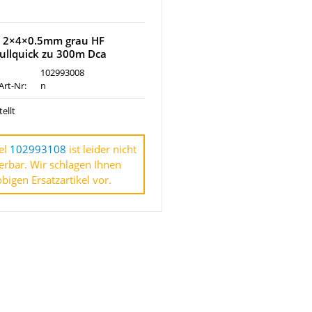
2 2×4×0.5mm grau HF
Pullquick zu 300m Dca
102993008
Art-Nr:
n
ellt
el
102993108
ist leider nicht
erbar. Wir schlagen Ihnen
bigen Ersatzartikel vor.