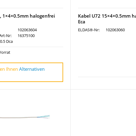
, 1×4×0.5mm halogenfrei
Kabel U72 15×4×0.5mm ha
Eca
102063604
ELDAS®-Nr:
102063060
Art-Nr:
16375100
0.5 Dca
Vorrat
en Ihnen
Alternativen