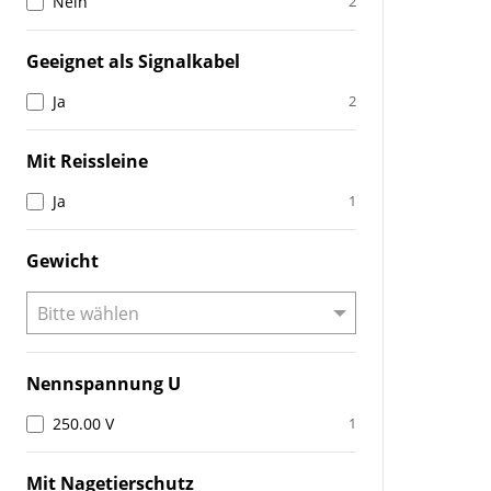
Nein
2
Geeignet als Signalkabel
Ja
2
Mit Reissleine
Ja
1
Gewicht
Nennspannung U
250.00 V
1
Mit Nagetierschutz