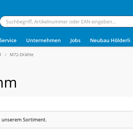
Service
Unternehmen
Jobs
Neubau Hölderli
l
M72-Drähte
 mm
in unserem Sortiment.