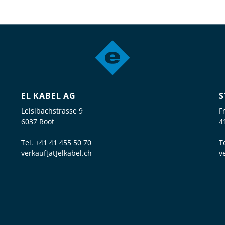
EL KABEL AG
S
Leisibachstrasse 9
F
6037 Root
4
Tel.
+41 41 455 50 70
T
verkauf[at]elkabel.ch
v