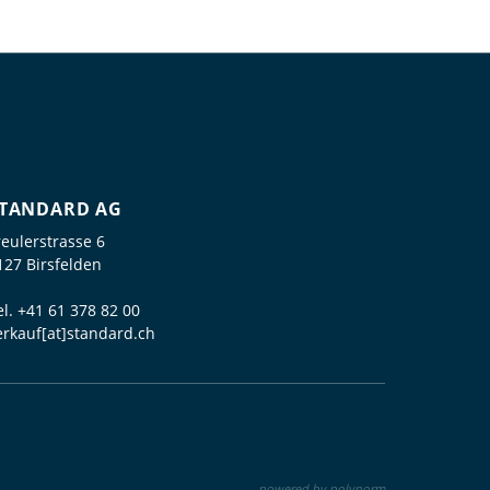
TANDARD AG
reulerstrasse 6
127 Birsfelden
el.
+41 61 378 82 00
erkauf[at]standard.ch
powered by polynorm