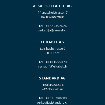
A. SAESSELI & CO. AG
Pflanzschulstrasse 17
8400 Winterthur
Tel.
+41 52 235 26 26
verkauf[at]saesseli.ch
EL KABEL AG
Leisibachstrasse 9
6037 Root
Tel.
+41 41 455 50 70
verkauf[at]elkabel.ch
STANDARD AG
Freulerstrasse 6
4127 Birsfelden
Tel.
+41 61 378 82 00
verkauf[at]standard.ch