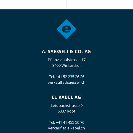
A. SAESSELI & CO. AG
Pflanzschulstrasse 17
8400 Winterthur
Tel.
+41 52 235 26 26
verkauf[at]saesseli.ch
EL KABEL AG
Leisibachstrasse 9
6037 Root
Tel.
+41 41 455 50 70
verkauf[at]elkabel.ch