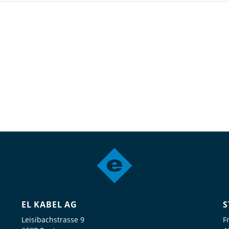
EL KABEL AG
S
Leisibachstrasse 9
F