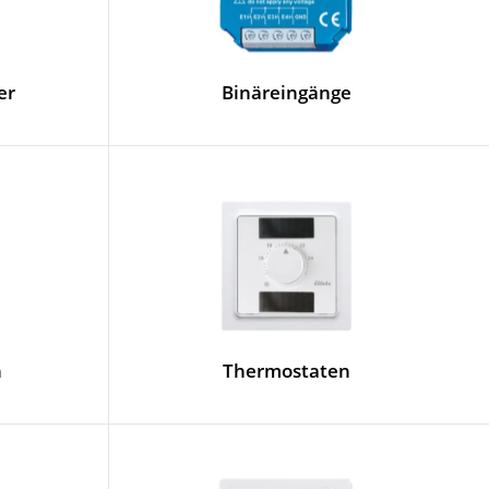
er
Binäreingänge
n
Thermostaten