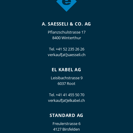
A. SAESSELI & CO. AG
Pflanzschulstrasse 17
8400 Winterthur
Tel.
+41 52 235 26 26
verkauf[at]saesseli.ch
EL KABEL AG
Leisibachstrasse 9
6037 Root
Tel.
+41 41 455 50 70
verkauf[at]elkabel.ch
STANDARD AG
Freulerstrasse 6
4127 Birsfelden