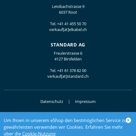
Leisibachstrasse 9
6037 Root
Tel.
+41 41 455 50 70
verkauf[at]elkabel.ch
STANDARD AG
Freulerstrasse 6
4127 Birsfelden
Tel.
+41 61 378 82 00
verkauf[at]standard.ch
Datenschutz
Impressum
Um Ihnen in unserem eShop den bestmöglichen Service zu
© 2026 Elektrogrosshandel
gewährleisten verwenden wir Cookies. Erfahren Sie mehr
powered by polynorm
über die
Cookie-Nutzung