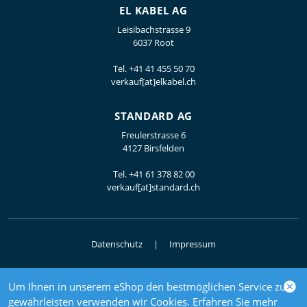
EL KABEL AG
Leisibachstrasse 9
6037 Root
Tel.
+41 41 455 50 70
verkauf[at]elkabel.ch
STANDARD AG
Freulerstrasse 6
4127 Birsfelden
Tel.
+41 61 378 82 00
verkauf[at]standard.ch
Datenschutz
Impressum
Um Ihnen in unserem eShop den bestmöglichen Service zu
© 2026 Elektrogrosshandel
gewährleisten verwenden wir Cookies. Erfahren Sie mehr