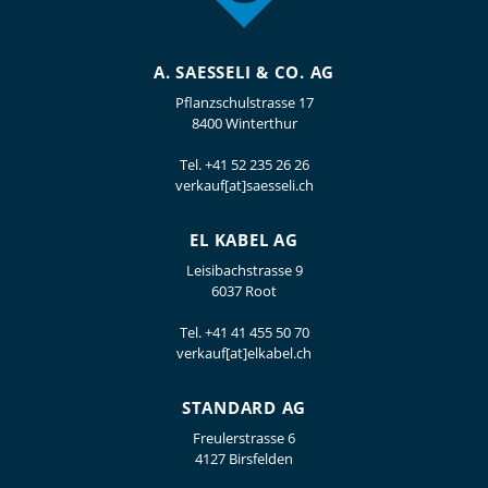
A. SAESSELI & CO. AG
Pflanzschulstrasse 17
8400 Winterthur
Tel.
+41 52 235 26 26
verkauf[at]saesseli.ch
EL KABEL AG
Leisibachstrasse 9
6037 Root
Tel.
+41 41 455 50 70
verkauf[at]elkabel.ch
STANDARD AG
Freulerstrasse 6
4127 Birsfelden