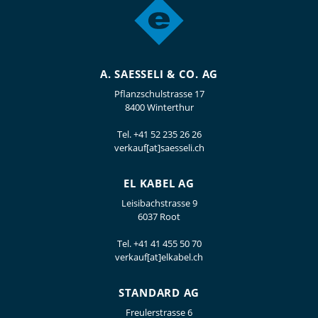
A. SAESSELI & CO. AG
Pflanzschulstrasse 17
8400 Winterthur
Tel.
+41 52 235 26 26
verkauf[at]saesseli.ch
EL KABEL AG
Leisibachstrasse 9
6037 Root
Tel.
+41 41 455 50 70
verkauf[at]elkabel.ch
STANDARD AG
Freulerstrasse 6