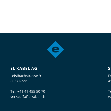
EL KABEL AG
S
Leisibachstrasse 9
F
6037 Root
4
Tel.
+41 41 455 50 70
T
verkauf[at]elkabel.ch
v