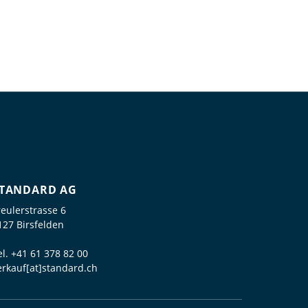
TANDARD AG
reulerstrasse 6
127 Birsfelden
el.
+41 61 378 82 00
erkauf[at]standard.ch