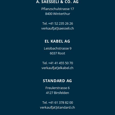
A. SAESSELI & CO. AG
Pflanzschulstrasse 17
8400 Winterthur
Tel.
+41 52 235 26 26
verkauf[at]saesseli.ch
EL KABEL AG
Leisibachstrasse 9
6037 Root
Tel.
+41 41 455 50 70
verkauf[at]elkabel.ch
STANDARD AG
Freulerstrasse 6
4127 Birsfelden
Tel.
+41 61 378 82 00
verkauf[at]standard.ch