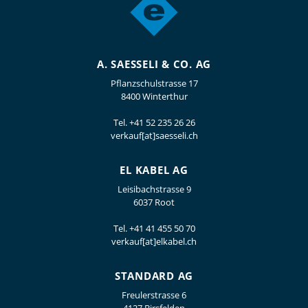
A. SAESSELI & CO. AG
Pflanzschulstrasse 17
8400 Winterthur
Tel.
+41 52 235 26 26
verkauf[at]saesseli.ch
EL KABEL AG
Leisibachstrasse 9
6037 Root
Tel.
+41 41 455 50 70
verkauf[at]elkabel.ch
STANDARD AG
Freulerstrasse 6