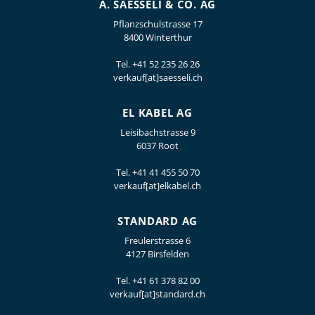
A. SAESSELI & CO. AG
Pflanzschulstrasse 17
8400 Winterthur
Tel.
+41 52 235 26 26
verkauf[at]saesseli.ch
EL KABEL AG
Leisibachstrasse 9
6037 Root
Tel.
+41 41 455 50 70
verkauf[at]elkabel.ch
STANDARD AG
Freulerstrasse 6
4127 Birsfelden
Tel.
+41 61 378 82 00
verkauf[at]standard.ch