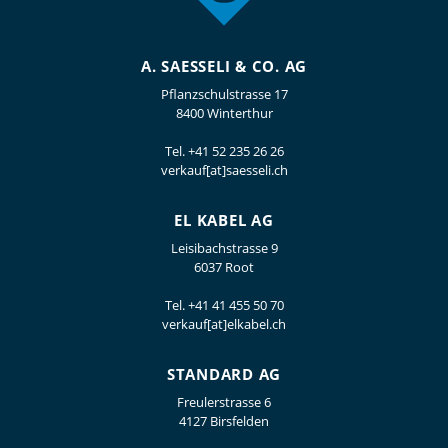
A. SAESSELI & CO. AG
Pflanzschulstrasse 17
8400 Winterthur
Tel.
+41 52 235 26 26
verkauf[at]saesseli.ch
EL KABEL AG
Leisibachstrasse 9
6037 Root
Tel.
+41 41 455 50 70
verkauf[at]elkabel.ch
STANDARD AG
Freulerstrasse 6
4127 Birsfelden