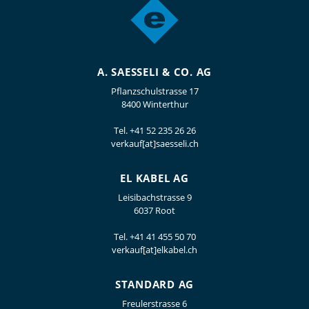
A. SAESSELI & CO. AG
Pflanzschulstrasse 17
8400 Winterthur
Tel.
+41 52 235 26 26
verkauf[at]saesseli.ch
EL KABEL AG
Leisibachstrasse 9
6037 Root
Tel.
+41 41 455 50 70
verkauf[at]elkabel.ch
STANDARD AG
Freulerstrasse 6