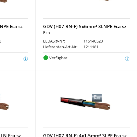
NPE Eca sz
GDV (H07 RN-F) 5x6mm² 3LNPE Eca sz
Eca
0
ELDAS®-Nr:
115140520
Lieferanten-Art-Nr:
1211181
Verfügbar
LN Eca sz
GDV (H07 RN-F) 4x1.5mm² 3LPE Eca sz