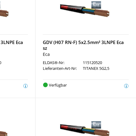
 3LNPE Eca
GDV (H07 RN-F) 5x2.5mm² 3LNPE Eca
sz
Eca
0
ELDAS®-Nr:
115120520
Lieferanten-Art-Nr:
TITANEX 5G2,5
Verfügbar