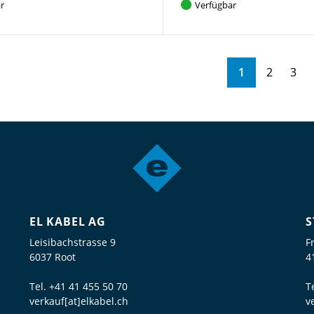
r
Verfügbar
1
2
3
EL KABEL AG
S
Leisibachstrasse 9
F
6037 Root
4
Tel.
+41 41 455 50 70
T
verkauf[at]elkabel.ch
v