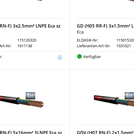
RN-F) 3x2.5mm² LNPE Eca sz
GD (H05 RR-F) 3x1.5mm² L
Eca
115120320
ELDAS®-Nr:
11501532
Art-Nr:
1011138
Lieferanten-Art-Nr:
1031021
r
Verfügbar
RN-F) 5x16mm² 3LNPE Eca sz
GDV (H07 RN-F) 2x1.5mm² 