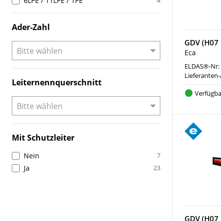
6LPE / 11LPE / 1PE
4
Ader-Zahl
GDV (H07 
Eca
ELDAS®-Nr:
Lieferanten-
Leiternennquerschnitt
Verfügba
Mit Schutzleiter
Nein
7
Ja
23
GDV (H07 