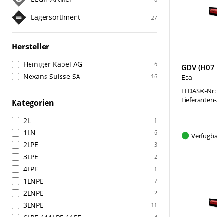
Lagersortiment
27
Hersteller
Heiniger Kabel AG
6
GDV (H07 
Nexans Suisse SA
16
Eca
ELDAS®-Nr:
Lieferanten-
Kategorien
2L
1
1LN
6
Verfügba
2LPE
3
3LPE
2
4LPE
1
1LNPE
7
2LNPE
2
3LNPE
11