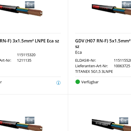
RN-F) 3x1.5mm² LNPE Eca sz
GDV (H07 RN-F) 5x1.5mm²
sz
Eca
115115320
Art-Nr:
1211135
ELDAS®-Nr:
11511552
Lieferanten-Art-Nr:
10063725
TITANEX 5G1,5 3LNPE
r
Verfügbar