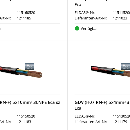
Eca
115160520
ELDAS®-Nr:
11511520
Art-Nr:
1211185
Lieferanten-Art-Nr:
1211023
r
Verfügbar
RN-F) 5x10mm² 3LNPE Eca sz
GDV (H07 RN-F) 5x4mm² 3
Eca
115150520
ELDAS®-Nr:
11513052
Art-Nr:
1211183
Lieferanten-Art-Nr:
1211179