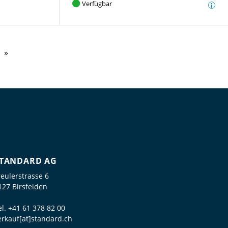
Verfügbar
TANDARD AG
reulerstrasse 6
127 Birsfelden
el.
+41 61 378 82 00
erkauf[at]standard.ch