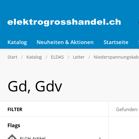
Katalog
Neuheiten & Aktionen
Startseite
Start
Katalog
ELDAS
Leiter
Niederspannungskabel
Gd, Gdv
FILTER
Gefunden:
Flags
ELGH-Artikel
8