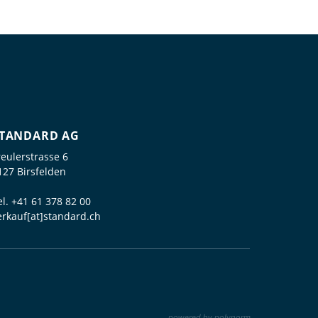
TANDARD AG
reulerstrasse 6
127 Birsfelden
el.
+41 61 378 82 00
erkauf[at]standard.ch
powered by polynorm