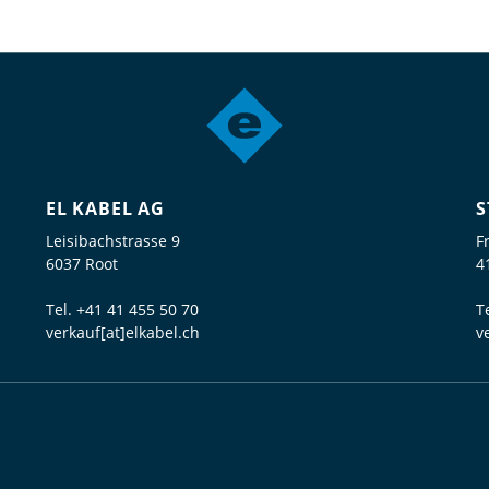
EL KABEL AG
S
Leisibachstrasse 9
F
6037 Root
4
Tel.
+41 41 455 50 70
T
verkauf[at]elkabel.ch
v