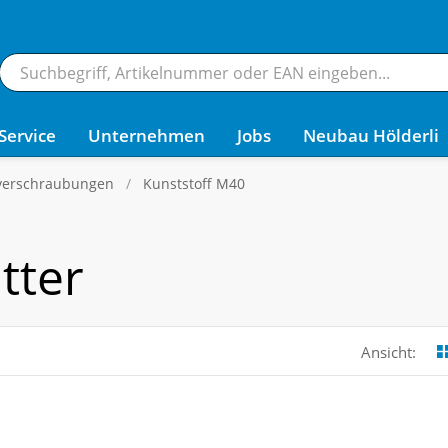
Service
Unternehmen
Jobs
Neubau Hölderli
verschraubungen
Kunststoff M40
tter
Ansicht: