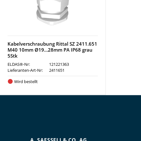
Kabelverschraubung Rittal SZ 2411.651
M40 10mm Ø19…28mm PA IP68 grau
5Stk
ELDAS®-Nr:
121221363
Lieferanten-Art-Nr:
2411651
Wird bestellt
A. SAESSELI & CO. AG