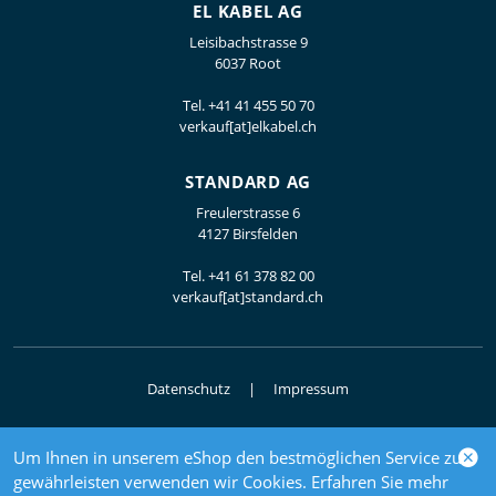
EL KABEL AG
Leisibachstrasse 9
6037 Root
Tel.
+41 41 455 50 70
verkauf[at]elkabel.ch
STANDARD AG
Freulerstrasse 6
4127 Birsfelden
Tel.
+41 61 378 82 00
verkauf[at]standard.ch
Datenschutz
Impressum
Um Ihnen in unserem eShop den bestmöglichen Service zu
© 2026 Elektrogrosshandel
gewährleisten verwenden wir Cookies. Erfahren Sie mehr
powered by polynorm