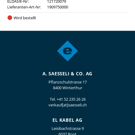
ELDAS®-Nr:
121720079
Lieferanten-Art-Nr:
1909750000
Wird bestellt
A. SAESSELI & CO. AG
Pflanzschulstrasse 17
8400 Winterthur
Tel.
+41 52 235 26 26
verkauf[at]saesseli.ch
EL KABEL AG
Leisibachstrasse 9
6037 Root