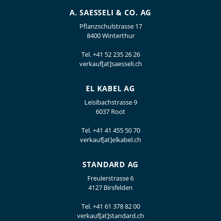
A. SAESSELI & CO. AG
Pflanzschulstrasse 17
8400 Winterthur
Tel.
+41 52 235 26 26
verkauf[at]saesseli.ch
EL KABEL AG
Leisibachstrasse 9
6037 Root
Tel.
+41 41 455 50 70
verkauf[at]elkabel.ch
STANDARD AG
Freulerstrasse 6
4127 Birsfelden
Tel.
+41 61 378 82 00
verkauf[at]standard.ch