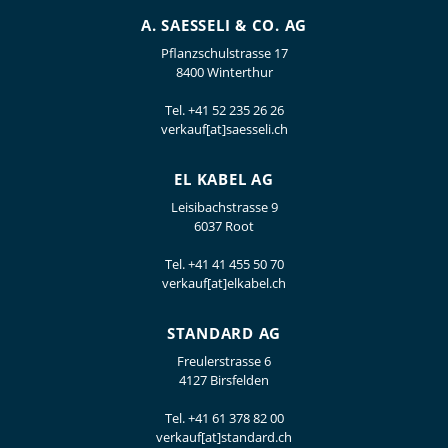
A. SAESSELI & CO. AG
Pflanzschulstrasse 17
8400 Winterthur
Tel.
+41 52 235 26 26
verkauf[at]saesseli.ch
EL KABEL AG
Leisibachstrasse 9
6037 Root
Tel.
+41 41 455 50 70
verkauf[at]elkabel.ch
STANDARD AG
Freulerstrasse 6
4127 Birsfelden
Tel.
+41 61 378 82 00
verkauf[at]standard.ch