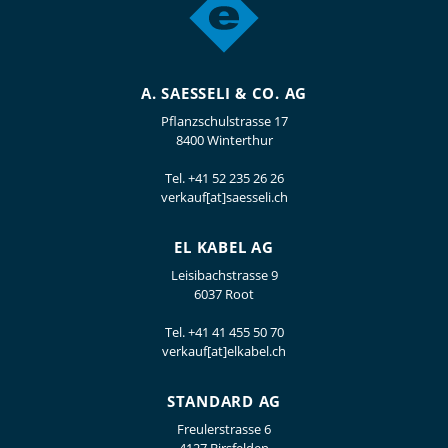
A. SAESSELI & CO. AG
Pflanzschulstrasse 17
8400 Winterthur
Tel.
+41 52 235 26 26
verkauf[at]saesseli.ch
EL KABEL AG
Leisibachstrasse 9
6037 Root
Tel.
+41 41 455 50 70
verkauf[at]elkabel.ch
STANDARD AG
Freulerstrasse 6