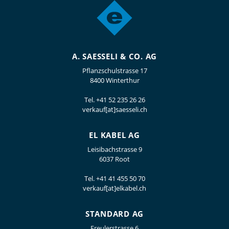
A. SAESSELI & CO. AG
Pflanzschulstrasse 17
8400 Winterthur
Tel.
+41 52 235 26 26
verkauf[at]saesseli.ch
EL KABEL AG
Leisibachstrasse 9
6037 Root
Tel.
+41 41 455 50 70
verkauf[at]elkabel.ch
STANDARD AG
Freulerstrasse 6