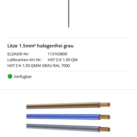
Litze 1.5mm² halogenfrei grau
ELDAS®-Nr:
113163809
Lieferanten-Art-Nr:
H07 Z-K 1,50 QM
H07 Z-K 1,50 QMM GRAU RAL 7000
Verfügbar