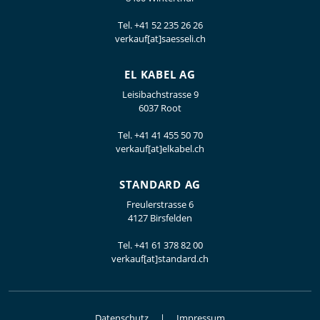
Tel.
+41 52 235 26 26
verkauf[at]saesseli.ch
EL KABEL AG
Leisibachstrasse 9
6037 Root
Tel.
+41 41 455 50 70
verkauf[at]elkabel.ch
STANDARD AG
Freulerstrasse 6
4127 Birsfelden
Tel.
+41 61 378 82 00
verkauf[at]standard.ch
Datenschutz
Impressum