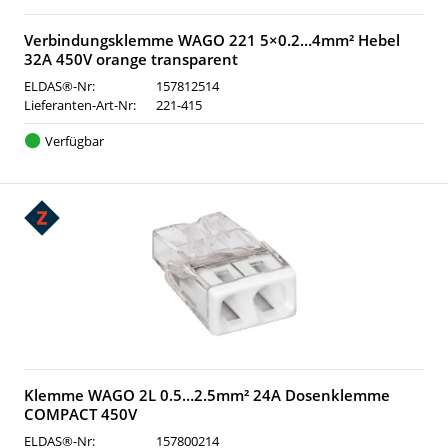
Verbindungsklemme WAGO 221 5×0.2…4mm² Hebel
32A 450V orange transparent
ELDAS®-Nr:
157812514
Lieferanten-Art-Nr:
221-415
Verfügbar
Klemme WAGO 2L 0.5…2.5mm² 24A Dosenklemme
COMPACT 450V
ELDAS®-Nr:
157800214